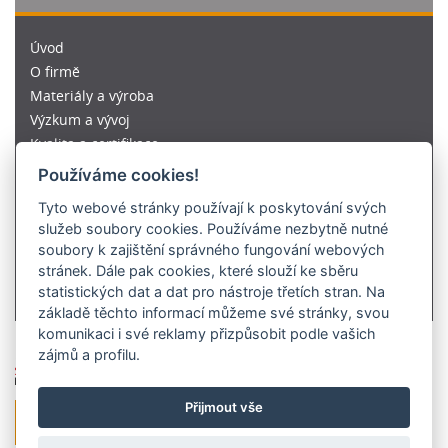
Úvod
O firmě
Materiály a výroba
Výzkum a vývoj
Kvalita a certifikace
Tým
Používáme cookies!
Média
Tyto webové stránky používají k poskytování svých
Legislativa
služeb soubory cookies. Používáme nezbytně nutné
Kariéra
soubory k zajištění správného fungování webových
Kontakty
stránek. Dále pak cookies, které slouží ke sběru
B2B
statistických dat a dat pro nástroje třetích stran. Na
základě těchto informací můžeme své stránky, svou
komunikaci i své reklamy přizpůsobit podle vašich
zájmů a profilu.
© 1991-2026
ARIES, a.s.
Žižkova 512, 543 01 Vrchlabí
IČ 288 24 563
Přijmout vše
+420 605 711 777
info@aries.eu